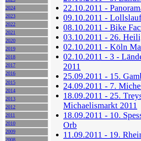
22.10.2011 - Panoram
2024
09.10.2011 - Lollslau
2023
2022
08.10.2011 - Bike Fa
2021
03.10.2011 - 26. Heil
2020
02.10.2011 - Köln Ma
2019
02.10.2011 - 3 - Län
2018
2011
2017
2016
25.09.2011 - 15. Gam
2015
24.09.2011 - 7. Miche
2014
18.09.2011 - 25. Treys
2013
Michaelismarkt 2011
2012
18.09.2011 - 10. Spes
2011
Orb
2010
2009
11.09.2011 - 19. Rhei
2008