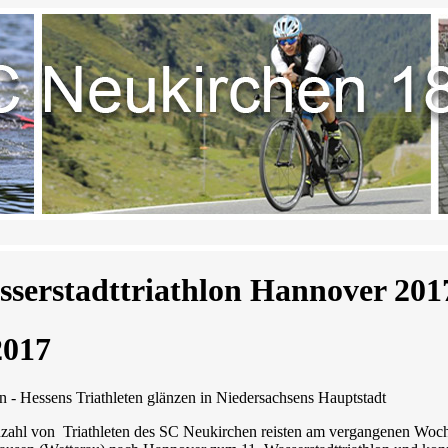
sserstadttriathlon Hannover 201
2017
 - Hessens Triathleten glänzen in Niedersachsens Hauptstadt
zahl von Triathleten des SC Neukirchen reisten am vergangenen Woche