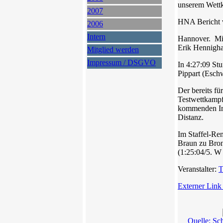
unserem Wettk
2007
HNA Bericht v
2006
Intern
Hannover. Mit
Erik Hennigha
Mitglied werden
Impressum / DSGVO
In 4:27:09 St
Pippart (Esch
Der bereits fü
Testwettkampf
kommenden Iro
Distanz.
Im Staffel-Ren
Braun zu Bron
(1:25:04/5. W 
Veranstalter:
T
Externer Link
Quelle: Sc