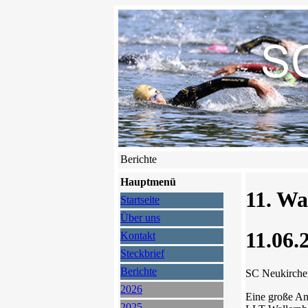
Berichte
Hauptmenü
11. Wa
Startseite
Über uns
11.06.
Kontakt
Steckbrief
Berichte
SC Neukirchen
2026
Eine große An
2025