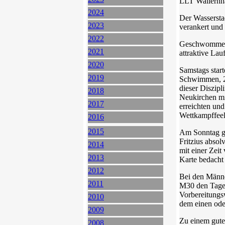
LLT Wallernha
2024
Der Wasserstad
2023
verankert und 
2022
Geschwommen w
2021
attraktive Lau
2020
Samstags star
2019
Schwimmen, 20
dieser Diszipl
2018
Neukirchen mi
2017
erreichten un
Wettkampffeel
2016
2015
Am Sonntag gi
Fritzius abso
2014
mit einer Zeit
2013
Karte bedacht
2012
Bei den Männer
2011
M30 den Tages
Vorbereitungs
2010
dem einen ode
2009
Zu einem gute
2008