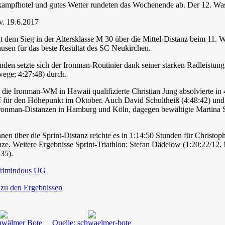
ampfhotel und gutes Wetter rundeten das Wochenende ab. Der 12. Was
. 19.6.2017
 dem Sieg in der Altersklasse M 30 über die Mittel-Distanz beim 11. W
usen für das beste Resultat des SC Neukirchen.
unden setzte sich der Ironman-Routinier dank seiner starken Radleist
wege; 4:27:48) durch.
r die Ironman-WM in Hawaii qualifizierte Christian Jung absolvierte in
 für den Höhepunkt im Oktober. Auch David Schultheiß (4:48:42) und 
nman-Distanzen in Hamburg und Köln, dagegen bewältigte Martina Sta
nen über die Sprint-Distanz reichte es in 1:14:50 Stunden für Christo
ze. Weitere Ergebnisse Sprint-Triathlon: Stefan Dädelow (1:20:22/12
35).
rimindous UG
 zu den Ergebnissen
hwälmer Bote
Quelle: schwaelmer-bote