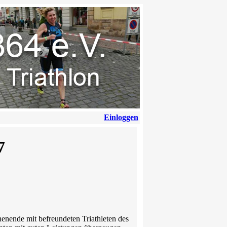
Einloggen
7
nende mit befreundeten Triathleten des