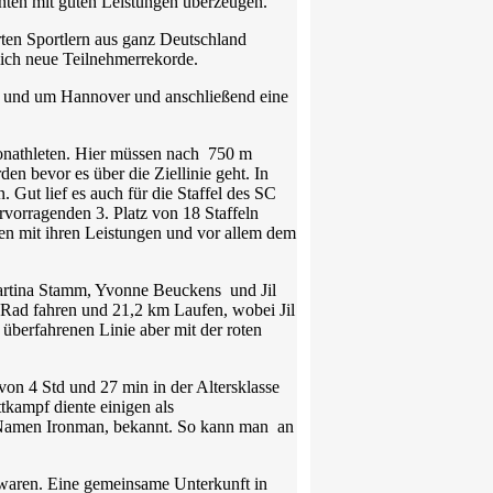
nten mit guten Leistungen überzeugen.
erten Sportlern aus ganz Deutschland
lich neue Teilnehmerrekorde.
n und um Hannover und anschließend eine
onathleten. Hier müssen nach 750 m
bevor es über die Ziellinie geht. In
. Gut lief es auch für die Staffel des SC
vorragenden 3. Platz von 18 Staffeln
ren mit ihren Leistungen und vor allem dem
Martina Stamm, Yvonne Beuckens und Jil
 Rad fahren und 21,2 km Laufen, wobei Jil
 überfahrenen Linie aber mit der roten
von 4 Std und 27 min in der Altersklasse
tkampf diente einigen als
m Namen Ironman, bekannt. So kann man an
 waren. Eine gemeinsame Unterkunft in