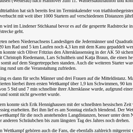
usen (Wetterau) nach Hannover zum 11. Wasserstadttriathlon und kon
ttriathlon hat sich bereits fest im Terminkalender von triathlonbegeist
verbucht mit weit über 1000 Startern auf verschiedenen Distanzen jähr
ird im Lindener Stichkanal bevor es auf die gesperrte Radstrecke i
fstrecke geht.
teten neben Niedersachsens Landesligen die Jedermänner und Quadratl
 km Rad und 5 km Laufen noch 4,3 km mit dem Kanu gepaddelt werden 
in konnte sich Oliver Fritzius den Altersklassensieg in der AK 50 sichern
t Christoph Riedemann, Lars Schultheis und Katja Braun, die einen her
d somit auf dem Siegertreppchen standen. Auch die weiteren Starter wa
ing rund um die Veranstaltung zufrieden.
ng es dann für sechs Männer und drei Frauen auf die Mitteldistanz. 
lvierten hierbei ihren ersten Wettkampf über 1,9 km Schwimmen, 90 km
 von 5 Std und 7 min schnellste ihrer Altersklasse wurde, aufgrund einer
 und somit nicht gewertet wurde.
n konnte sich Erik Hennighausen mit der schnellsten hessischen Zeit 
sieg erarbeiten. Bei ihm lief es am Sonntag einfach blendend. Der Wet
wettkampf für die noch anstehenden Langdistanzen, besser unter de
r anderen Schräubchen bis zum längsten Tag des Jahres noch drehen.
n Wettkampf gehören auch die Fans, die ebenfalls zahlreich mitgereist