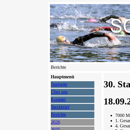
Berichte
Hauptmenü
30. St
Startseite
Über uns
18.09.
Kontakt
Steckbrief
Berichte
7000 M
1. Gesa
2026
4. Gesa
2025