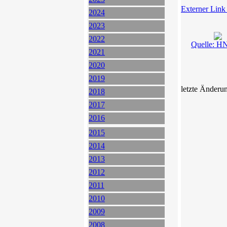
Externer Link
2024
2023
2022
Quelle: H
2021
2020
2019
letzte Änderu
2018
2017
2016
2015
2014
2013
2012
2011
2010
2009
2008