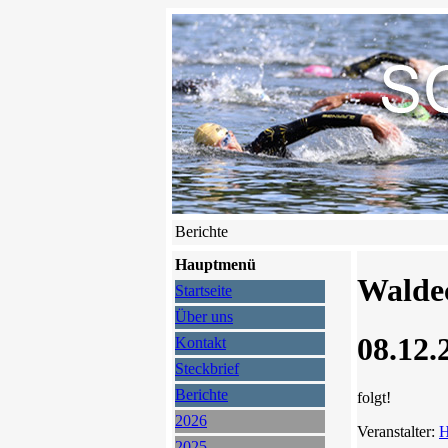
Berichte
Hauptmenü
Walde
Startseite
Über uns
08.12.
Kontakt
Steckbrief
Berichte
folgt!
2026
Veranstalter:
H
2025