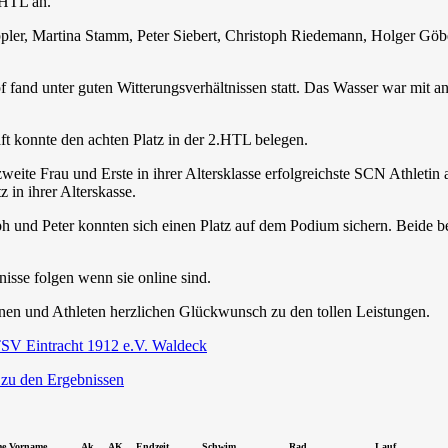
.HTL an.
ler, Martina Stamm, Peter Siebert, Christoph Riedemann, Holger Göbel
 fand unter guten Witterungsverhältnissen statt. Das Wasser war mit a
t konnte den achten Platz in der 2.HTL belegen.
weite Frau und Erste in ihrer Altersklasse erfolgreichste SCN Athletin
z in ihrer Alterskasse.
 und Peter konnten sich einen Platz auf dem Podium sichern. Beide bele
isse folgen wenn sie online sind.
nnen und Athleten herzlichen Glückwunsch zu den tollen Leistungen.
SV Eintracht 1912 e.V. Waldeck
 zu den Ergebnissen
e,Vorname
Ak
AK
Endzeit
Schwim.
Rad
Lauf