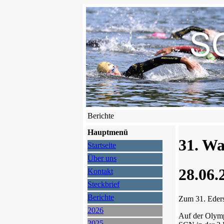
Berichte
Hauptmenü
31. Wa
Startseite
Über uns
28.06.
Kontakt
Steckbrief
Berichte
Zum 31. Eders
2026
Auf der Olymp
2025