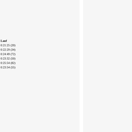
Lauf
0:21:25 (20)
0:22:29 (34)
0:24:49 (72)
0:23:32 (50)
0:25:54 (82)
0:23:54 (55)