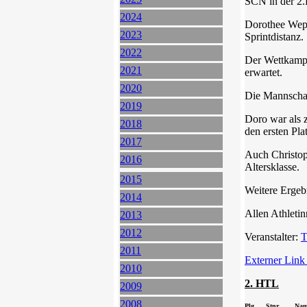
SCN in der 2
2024
Dorothee Wepp
2023
Sprintdistanz.
2022
Der Wettkampf
2021
erwartet.
2020
Die Mannschaf
2019
Doro war als z
2018
den ersten Plat
2017
Auch Christoph
2016
Altersklasse.
2015
Weitere Ergebn
2014
Allen Athleti
2013
2012
Veranstalter:
T
2011
Externer Link
2010
2. HTL
2009
2008
Plg.
Stnr.
Nam