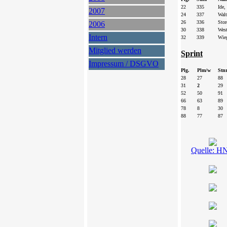
22
335
Ide,
2007
24
337
Walt
26
336
Stor
2006
30
338
Wes
Intern
32
339
Wieg
Mitglied werden
Sprint
Impressum / DSGVO
Plg.
Plm/w
Stnr
28
27
88
31
2
29
52
50
91
66
63
89
78
8
30
88
77
87
Quelle: H