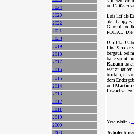
starteten
Mich
und 2004 zusa
2024
2023
Luis lief als 
aber happy war
2022
Gummi und ließ
2021
POKAL. Die Ki
2020
Um 14:30 Uhr 
2019
Eine Strecke 
bergauf, bei 
2018
hatte somit ih
2017
Kapaun
trat
war zu laufen.
2016
trocken, das m
2015
dem Endergebn
und
Martina
w
2014
Erwachsenen ha
2013
2012
2011
2010
Veranstalter:
T
2009
SchülerInne
2008