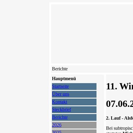
Berichte
Hauptmenü
11. Wi
Startseite
Über uns
07.06.
Kontakt
Steckbrief
Berichte
2. Lauf - Als
2026
Bei subtropis
2025