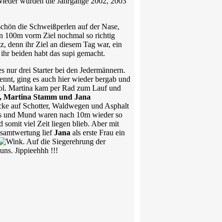
Wieder wurden die Jahrgänge 2002, 2003
z schön die Schweißperlen auf der Nase,
ten 100m vorm Ziel nochmal so richtig
z, denn ihr Ziel an diesem Tag war, ein
hr beiden habt das supi gemacht.
 nur drei Starter bei den Jedermännern.
nnt, ging es auch hier wieder bergab und
. Martina kam per Rad zum Lauf und
r, Martina Stamm und Jana
cke auf Schotter, Waldwegen und Asphalt
 Hals und Mund waren nach 10m wieder so
somit viel Zeit liegen blieb. Aber mit
esamtwertung lief
Jana
als erste Frau ein
. Auf die Siegerehrung der
uns. Jippieehhh !!!