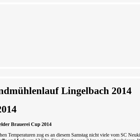
ndmühlenlauf Lingelbach 2014
2014
felder Brauerei Cup 2014
chen Temperaturen zog es an diesem Samstag nicht viele vom SC Neuki