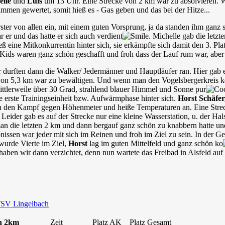
elle
und
Luis
um
13 Uhr. Eine Strecke von 2 km war zu absolvieren. 
mmen gewertet, somit hieß es - Gas geben und das bei der Hitze...
Erster von allen ein, mit einem guten Vorsprung, ja da standen ihm gan
 er und das hatte er sich auch verdient
. Michelle gab die letz
 eine Mitkonkurrentin hinter sich, sie erkämpfte sich damit den 3. Plat
ds waren ganz schön geschafft und froh dass der Lauf rum war, aber i
durften dann die Walker/ Jedermänner und Hauptläufer ran. Hier gab es
von 5,3 km war zu bewältigen. Und wenn man den Vogelsbergerkreis ke
mittlerweile über 30 Grad, strahlend blauer Himmel und Sonne pur
re erste Trainingseinheit bzw. Aufwärmphase hinter sich.
Horst Schäfe
en den Kampf gegen Höhenmeter und heiße Temperaturen an. Eine Stre
 Leider gab es auf der Strecke nur eine kleine Wasserstation, u. der
an die letzten 2 km und dann bergauf ganz schön zu knabbern hatte und 
issen war jeder mit sich im Reinen und froh im Ziel zu sein. In der G
urde Vierte im Ziel,
Horst
lag im guten Mittelfeld und ganz schön ko
ben wir dann verzichtet, denn nun wartete das Freibad in Alsfeld auf 
SV Lingelbach
n 2km
Zeit
Platz AK
Platz Gesamt