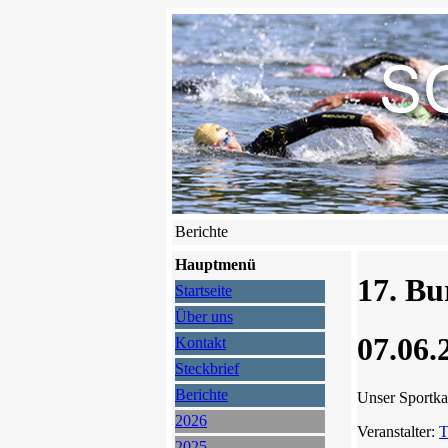
Berichte
Hauptmenü
17. Bu
Startseite
Über uns
07.06.
Kontakt
Steckbrief
Berichte
Unser Sportk
2026
Veranstalter:
T
2025