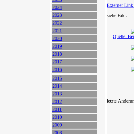
Externer Link
2024
2023
siehe Bild.
2022
2021
Quelle: Be
2020
2019
2018
2017
2016
2015
2014
2013
letzte Änderu
2012
2011
2010
2009
2008