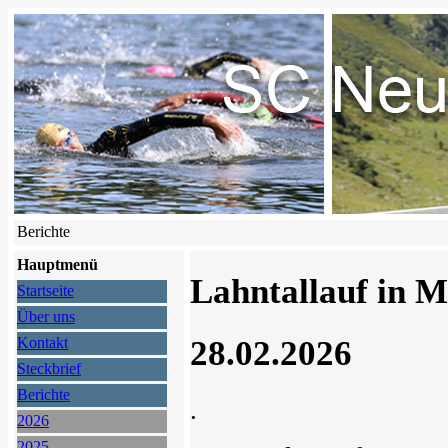
Berichte
Hauptmenü
Lahntallauf in 
Startseite
Über uns
28.02.2026
Kontakt
Steckbrief
Berichte
.
2026
2025