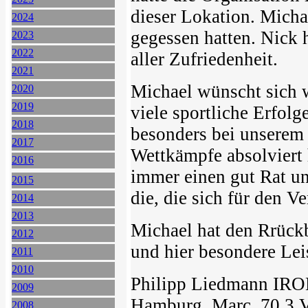
dieser Lokation. Micha
2024
gegessen hatten. Nick 
2023
2022
aller Zufriedenheit.
2021
Michael wünscht sich 
2020
2019
viele sportliche Erfolg
2018
besonders bei unserem T
2017
Wettkämpfe absolviert 
2016
immer einen gut Rat un
2015
die, die sich für den V
2014
2013
Michael hat den Rrückb
2012
und hier besondere Lei
2011
2010
Philipp Liedmann IR
2009
Hamburg, Marc 70.3 V
2008