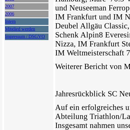
und Neuseeman Ferropo
2007
2006
IM Frankfurt und IM Ni
Intern
Deubel Allgäu Classic
Mitglied werden
Schenk Alpin8 Everesi
Impressum / DSGVO
Nizza, IM Frankfurt St
IM Weltmeisterschaft 7
Weiterer Bericht von M
Jahresrückblick SC Ne
Auf ein erfolgreiches 
Abteilung Triathlon/L
Insgesamt nahmen unser