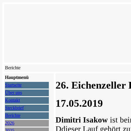
Berichte
Hauptmenü
26. Eichenzeller
Startseite
Über uns
17.05.2019
Kontakt
Steckbrief
Berichte
Dimitri Isakow
ist be
2026
Ddieser Lauf gehört 
2025