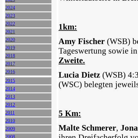
2024
2023
2022
1km:
2021
Amy Fischer
(WSB) ben
2020
2019
Tageswertung sowie in
2018
Zweite.
2017
2016
Lucia Dietz
(WSB) 4:3
2015
(WSC) belegten jeweils
2014
2013
2012
5 Km:
2011
2010
Malte Schmerer
,
Jona
2009
ihren Dreifacherfolg v
2008