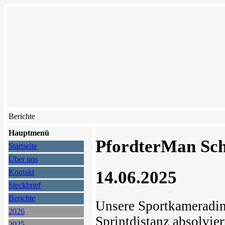
Berichte
Hauptmenü
PfordterMan Sch
Startseite
Über uns
14.06.2025
Kontakt
Steckbrief
Berichte
Unsere Sportkameradi
2026
Sprintdistanz absolvier
2025